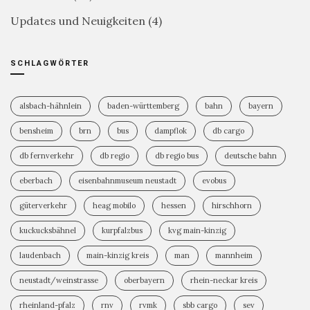
Updates und Neuigkeiten
(4)
SCHLAGWÖRTER
alsbach-hähnlein
baden-württemberg
bahn
bayern
bensheim
brn
bus
dampflok
db cargo
db fernverkehr
db regio
db regio bus
deutsche bahn
eberbach
eisenbahnmuseum neustadt
evobus
güterverkehr
heag mobilo
hessen
hirschhorn
kuckucksbähnel
kurpfalzbus
kvg main-kinzig
laudenbach
main-kinzig kreis
man
mannheim
neustadt/weinstrasse
oberbayern
rhein-neckar kreis
rheinland-pfalz
rnv
rvmk
sbb cargo
sev