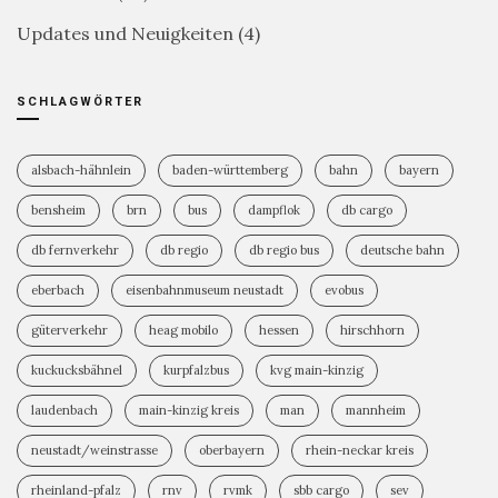
Updates und Neuigkeiten
(4)
SCHLAGWÖRTER
alsbach-hähnlein
baden-württemberg
bahn
bayern
bensheim
brn
bus
dampflok
db cargo
db fernverkehr
db regio
db regio bus
deutsche bahn
eberbach
eisenbahnmuseum neustadt
evobus
güterverkehr
heag mobilo
hessen
hirschhorn
kuckucksbähnel
kurpfalzbus
kvg main-kinzig
laudenbach
main-kinzig kreis
man
mannheim
neustadt/weinstrasse
oberbayern
rhein-neckar kreis
rheinland-pfalz
rnv
rvmk
sbb cargo
sev