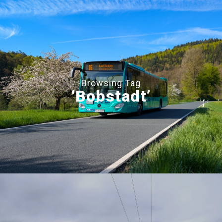
Browsing Tag
‘Bobstadt’