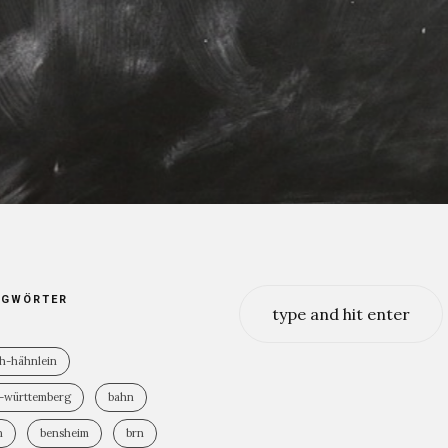
22. NOVEMBER 2020
3K
AGWÖRTER
ch-hähnlein
-württemberg
bahn
n
bensheim
brn