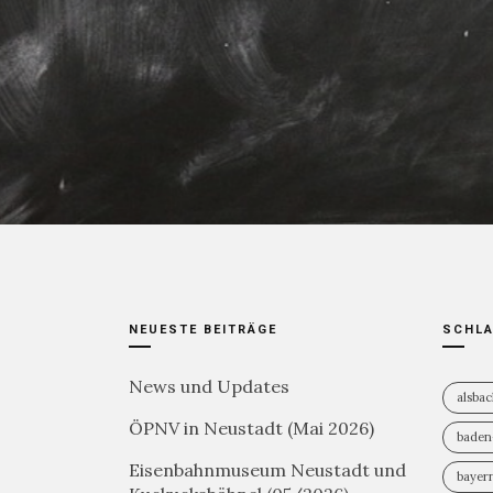
7. JUNI 2021
3.3K
NEUESTE BEITRÄGE
SCHL
News und Updates
alsba
ÖPNV in Neustadt (Mai 2026)
baden
Eisenbahnmuseum Neustadt und
bayer