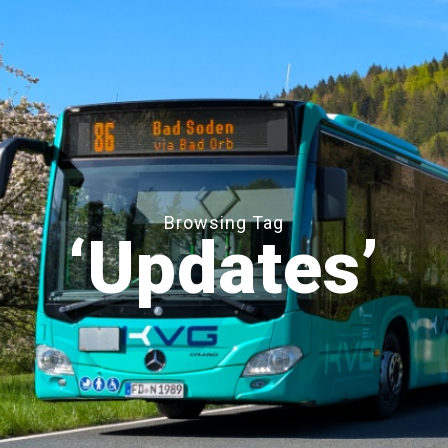
Browsing Tag
‘Updates’