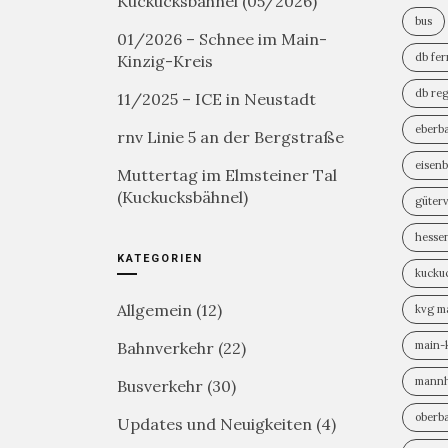
Kuckucksbähnel (05/2026)
bus
01/2026 – Schnee im Main-
db fe
Kinzig-Kreis
db reg
11/2025 – ICE in Neustadt
eberb
rnv Linie 5 an der Bergstraße
eisen
Muttertag im Elmsteiner Tal
(Kuckucksbähnel)
güter
hesse
KATEGORIEN
kucku
Allgemein
(12)
kvg m
Bahnverkehr
(22)
main-k
mann
Busverkehr
(30)
oberb
Updates und Neuigkeiten
(4)