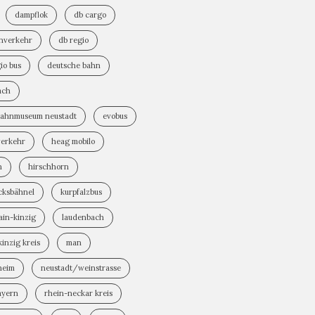
dampflok
db cargo
rnverkehr
db regio
io bus
deutsche bahn
ach
bahnmuseum neustadt
evobus
verkehr
heag mobilo
n
hirschhorn
cksbähnel
kurpfalzbus
ain-kinzig
laudenbach
inzig kreis
man
heim
neustadt/weinstrasse
ayern
rhein-neckar kreis