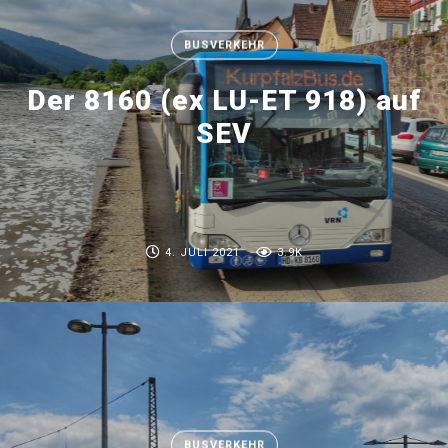
BUSVERKEHR
Der 8160 (ex LU-ET 918) auf
SEV
4. JULI 2021
3.9K
BUSVERKEHR