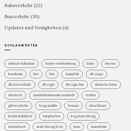
Bahnverkehr
(22)
Busverkehr
(30)
Updates und Neuigkeiten
(4)
SCHLAGWÖRTER
alsbach-hähnlein
baden-württemberg
bahn
bayern
bensheim
brn
bus
dampflok
db cargo
db fernverkehr
db regio
db regio bus
deutsche bahn
eberbach
eisenbahnmuseum neustadt
evobus
güterverkehr
heag mobilo
hessen
hirschhorn
kuckucksbähnel
kurpfalzbus
kvg main-kinzig
laudenbach
main-kinzig kreis
man
mannheim