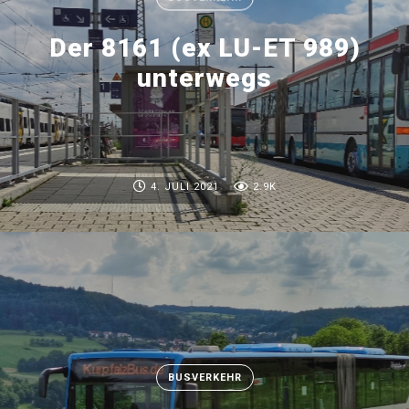
Der 8161 (ex LU-ET 989)
unterwegs
4. JULI 2021
2.9K
BUSVERKEHR