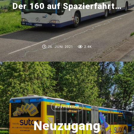
Der 160 auf Spazierfahrt…
26. JUNI 2021
2.4K
BUSVERKEHR
Neuzugang