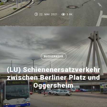
22. MAI 2021
3.8K
BUSVERKEHR
(LU) Schienenersatzverkehr
zwischen Berliner Platz und
Oggersheim