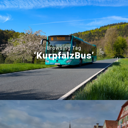
Browsing Tag
‘KurpfalzBus’