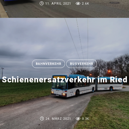
11. APRIL 2021
2.6K
BAHNVERKEHR
BUSVERKEHR
Schienenersatzverkehr im Ried
24. MÄRZ 2021
3.3K