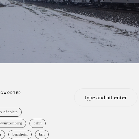
17. JANUAR 2021
1.9K
AGWÖRTER
ch-hähnlein
-württemberg
bahn
n
bensheim
brn