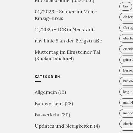
Kuckucksbähnel (05/2026)
bus
01/2026 – Schnee im Main-
db fe
Kinzig-Kreis
db reg
11/2025 – ICE in Neustadt
eberb
rnv Linie 5 an der Bergstraße
eisen
Muttertag im Elmsteiner Tal
(Kuckucksbähnel)
güter
hesse
KATEGORIEN
kucku
Allgemein
(12)
kvg m
Bahnverkehr
(22)
main-k
mann
Busverkehr
(30)
oberb
Updates und Neuigkeiten
(4)