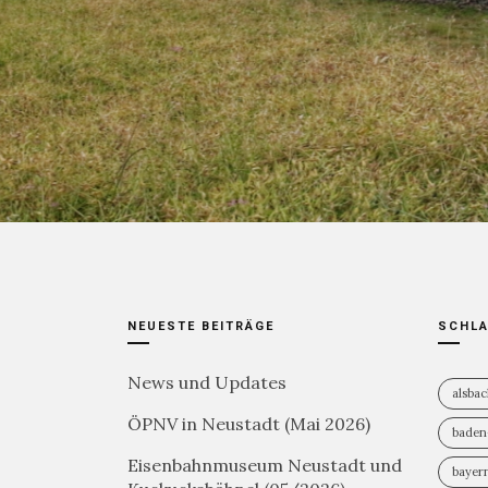
7. AUGUST 2021
3.6K
NEUESTE BEITRÄGE
SCHL
News und Updates
alsba
ÖPNV in Neustadt (Mai 2026)
baden
Eisenbahnmuseum Neustadt und
bayer