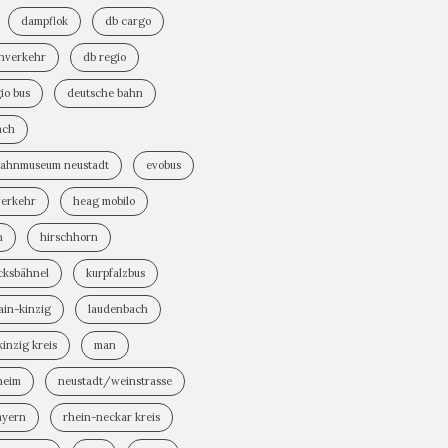
dampflok
db cargo
rnverkehr
db regio
io bus
deutsche bahn
ach
bahnmuseum neustadt
evobus
verkehr
heag mobilo
n
hirschhorn
cksbähnel
kurpfalzbus
ain-kinzig
laudenbach
inzig kreis
man
heim
neustadt/weinstrasse
ayern
rhein-neckar kreis