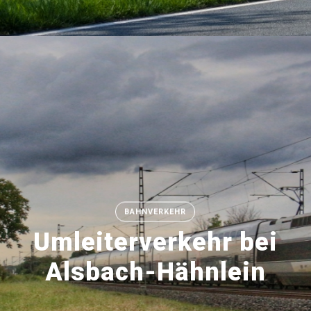
BAHNVERKEHR
Umleiterverkehr bei
Alsbach-Hähnlein