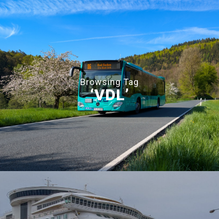
Browsing Tag
‘VDL’