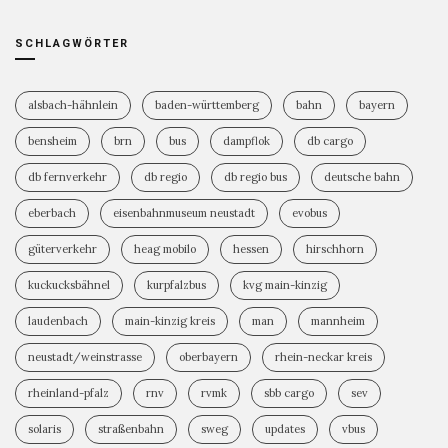
SCHLAGWÖRTER
alsbach-hähnlein
baden-württemberg
bahn
bayern
bensheim
brn
bus
dampflok
db cargo
db fernverkehr
db regio
db regio bus
deutsche bahn
eberbach
eisenbahnmuseum neustadt
evobus
güterverkehr
heag mobilo
hessen
hirschhorn
kuckucksbähnel
kurpfalzbus
kvg main-kinzig
laudenbach
main-kinzig kreis
man
mannheim
neustadt/weinstrasse
oberbayern
rhein-neckar kreis
rheinland-pfalz
rnv
rvmk
sbb cargo
sev
solaris
straßenbahn
sweg
updates
vbus