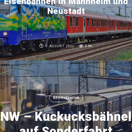
Eisenbahnen in Mannheim und
Neustadt
9. AUGUST 2022
3.8K
BAHNVERKEHR
NW – Kuckucksbähnel
auf Sonderfahrt