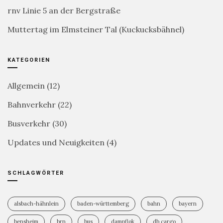
rnv Linie 5 an der Bergstraße
Muttertag im Elmsteiner Tal (Kuckucksbähnel)
KATEGORIEN
Allgemein
(12)
Bahnverkehr
(22)
Busverkehr
(30)
Updates und Neuigkeiten
(4)
SCHLAGWÖRTER
alsbach-hähnlein
baden-württemberg
bahn
bayern
bensheim
brn
bus
dampflok
db cargo