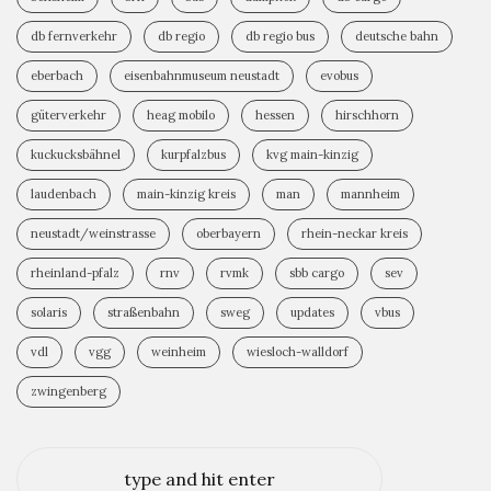
db fernverkehr
db regio
db regio bus
deutsche bahn
eberbach
eisenbahnmuseum neustadt
evobus
güterverkehr
heag mobilo
hessen
hirschhorn
kuckucksbähnel
kurpfalzbus
kvg main-kinzig
laudenbach
main-kinzig kreis
man
mannheim
neustadt/weinstrasse
oberbayern
rhein-neckar kreis
rheinland-pfalz
rnv
rvmk
sbb cargo
sev
solaris
straßenbahn
sweg
updates
vbus
vdl
vgg
weinheim
wiesloch-walldorf
zwingenberg