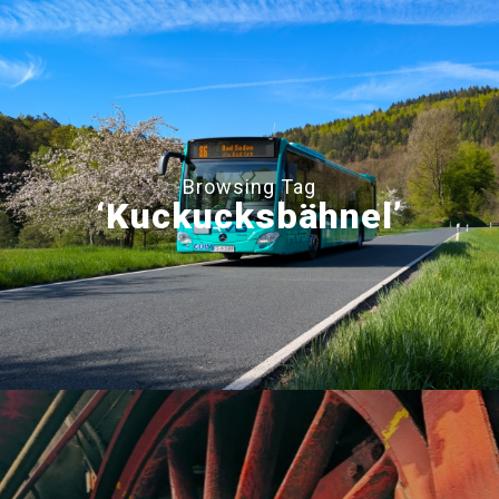
Browsing Tag
‘Kuckucksbähnel’