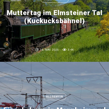
Muttertag im Elmsteiner Tal
(Kuckucksbähnel)
16. MAI 2025
3.4K
ALLGEMEIN