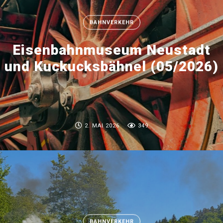
BAHNVERKEHR
Eisenbahnmuseum Neustadt
und Kuckucksbähnel (05/2026)
2. MAI 2026
349
BAHNVERKEHR