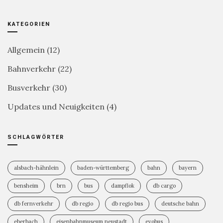
KATEGORIEN
Allgemein
(12)
Bahnverkehr
(22)
Busverkehr
(30)
Updates und Neuigkeiten
(4)
SCHLAGWÖRTER
alsbach-hähnlein
baden-württemberg
bahn
bayern
bensheim
brn
bus
dampflok
db cargo
db fernverkehr
db regio
db regio bus
deutsche bahn
eberbach
eisenbahnmuseum neustadt
evobus