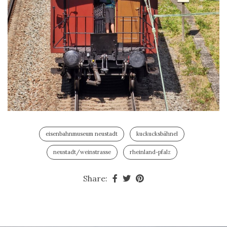
eisenbahnmuseum neustadt
kuckucksbähnel
neustadt/weinstrasse
rheinland-pfalz
Share: