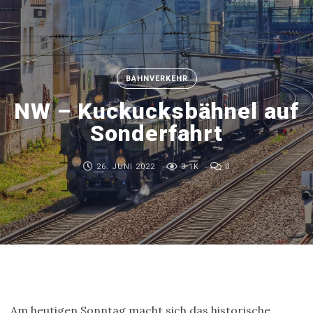
BAHNVERKEHR
NW – Kuckucksbähnel auf
Sonderfahrt
26. JUNI 2022
3.1K
0
Am heutigen Sonntag macht sich das historische