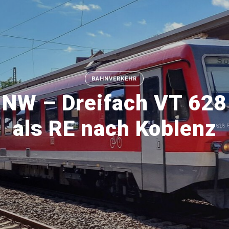
BAHNVERKEHR
NW – Dreifach VT 628
als RE nach Koblenz