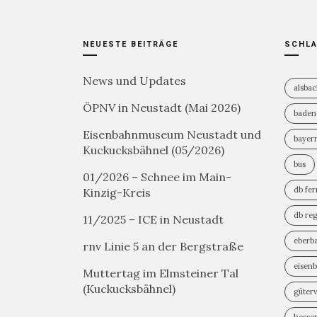
NEUESTE BEITRÄGE
SCHL
News und Updates
alsba
ÖPNV in Neustadt (Mai 2026)
baden
Eisenbahnmuseum Neustadt und
bayer
Kuckucksbähnel (05/2026)
bus
01/2026 – Schnee im Main-
db fe
Kinzig-Kreis
db reg
11/2025 – ICE in Neustadt
eberb
rnv Linie 5 an der Bergstraße
eisen
Muttertag im Elmsteiner Tal
(Kuckucksbähnel)
güter