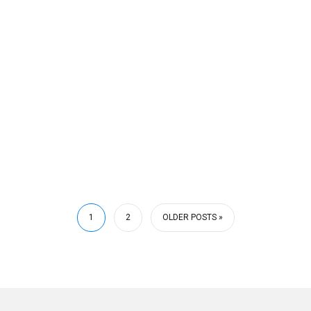
1
2
OLDER POSTS »