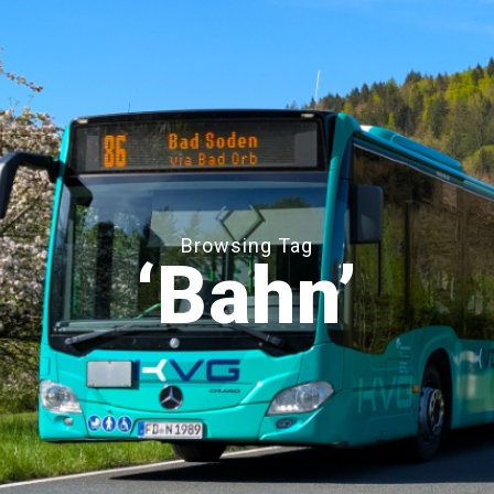
Browsing Tag
‘Bahn’