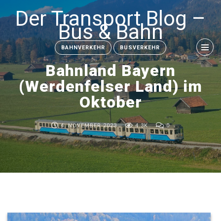
Der Transport Blog –
Bus & Bahn
BAHNVERKEHR
BUSVERKEHR
Bahnland Bayern
(Werdenfelser Land) im
Oktober
4. NOVEMBER 2023
4.3K
0