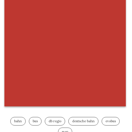
bahn
bus
db regio
deutsche bahn
evobus
man