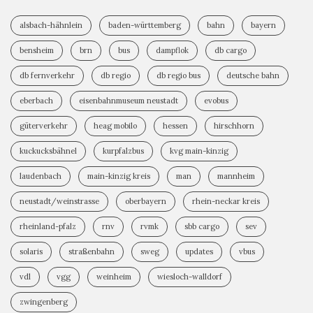
alsbach-hähnlein
baden-württemberg
bahn
bayern
bensheim
brn
bus
dampflok
db cargo
db fernverkehr
db regio
db regio bus
deutsche bahn
eberbach
eisenbahnmuseum neustadt
evobus
güterverkehr
heag mobilo
hessen
hirschhorn
kuckucksbähnel
kurpfalzbus
kvg main-kinzig
laudenbach
main-kinzig kreis
man
mannheim
neustadt/weinstrasse
oberbayern
rhein-neckar kreis
rheinland-pfalz
rnv
rvmk
sbb cargo
sev
solaris
straßenbahn
sweg
updates
vbus
vdl
vgg
weinheim
wiesloch-walldorf
zwingenberg