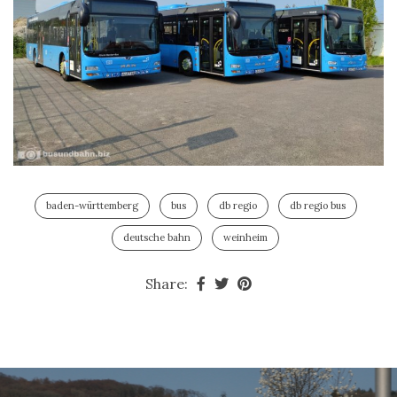
baden-württemberg
bus
db regio
db regio bus
deutsche bahn
weinheim
Share: