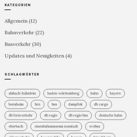
KATEGORIEN
Allgemein
(12)
Bahnverkehr
(22)
Busverkehr
(30)
Updates und Neuigkeiten
(4)
SCHLAGWÖRTER
alsbach-hähnlein
baden-württemberg
bahn
bayern
bensheim
brn
bus
dampflok
db cargo
db fernverkehr
db regio
db regio bus
deutsche bahn
eberbach
eisenbahnmuseum neustadt
evobus