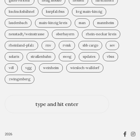
güterverkehr
heag mobilo
hessen
hirschhorn
kuckucksbähnel
kurpfalzbus
kvg main-kinzig
laudenbach
main-kinzig kreis
man
mannheim
neustadt/weinstrasse
oberbayern
rhein-neckar kreis
rheinland-pfalz
rnv
rvmk
sbb cargo
sev
solaris
straßenbahn
sweg
updates
vbus
vdl
vgg
weinheim
wiesloch-walldorf
zwingenberg
2026