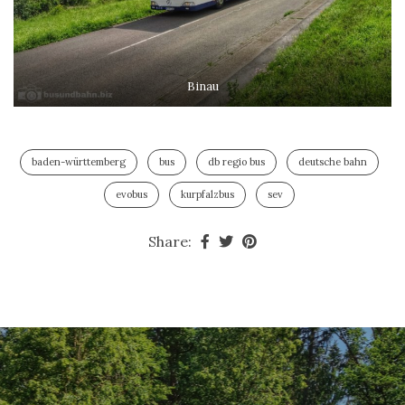
Binau
baden-württemberg
bus
db regio bus
deutsche bahn
evobus
kurpfalzbus
sev
Share: