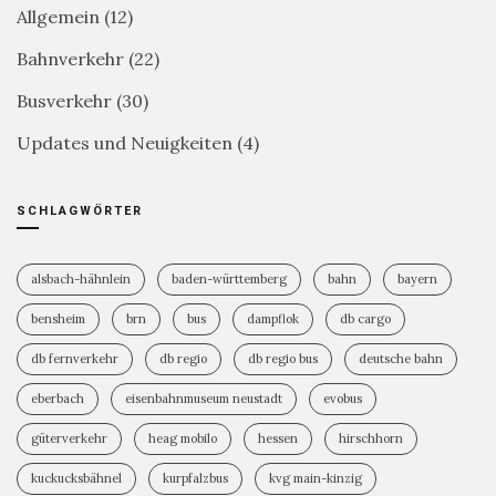
Allgemein
(12)
Bahnverkehr
(22)
Busverkehr
(30)
Updates und Neuigkeiten
(4)
SCHLAGWÖRTER
alsbach-hähnlein
baden-württemberg
bahn
bayern
bensheim
brn
bus
dampflok
db cargo
db fernverkehr
db regio
db regio bus
deutsche bahn
eberbach
eisenbahnmuseum neustadt
evobus
güterverkehr
heag mobilo
hessen
hirschhorn
kuckucksbähnel
kurpfalzbus
kvg main-kinzig