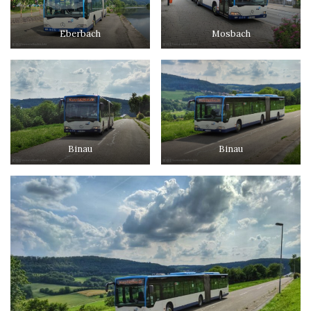
Eberbach
Mosbach
Binau
Binau