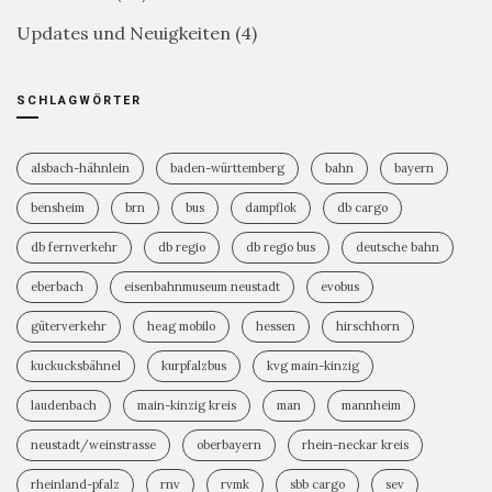
Updates und Neuigkeiten
(4)
SCHLAGWÖRTER
alsbach-hähnlein
baden-württemberg
bahn
bayern
bensheim
brn
bus
dampflok
db cargo
db fernverkehr
db regio
db regio bus
deutsche bahn
eberbach
eisenbahnmuseum neustadt
evobus
güterverkehr
heag mobilo
hessen
hirschhorn
kuckucksbähnel
kurpfalzbus
kvg main-kinzig
laudenbach
main-kinzig kreis
man
mannheim
neustadt/weinstrasse
oberbayern
rhein-neckar kreis
rheinland-pfalz
rnv
rvmk
sbb cargo
sev