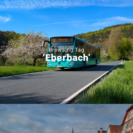
Browsing Tag
‘Eberbach’