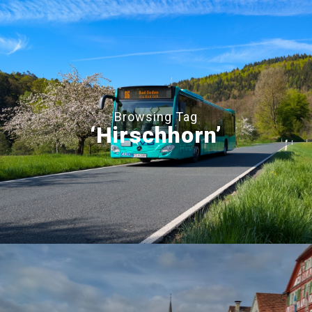
Browsing Tag
‘Hirschhorn’