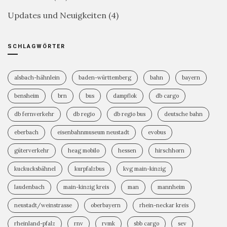
Updates und Neuigkeiten
(4)
SCHLAGWÖRTER
alsbach-hähnlein
baden-württemberg
bahn
bayern
bensheim
brn
bus
dampflok
db cargo
db fernverkehr
db regio
db regio bus
deutsche bahn
eberbach
eisenbahnmuseum neustadt
evobus
güterverkehr
heag mobilo
hessen
hirschhorn
kuckucksbähnel
kurpfalzbus
kvg main-kinzig
laudenbach
main-kinzig kreis
man
mannheim
neustadt/weinstrasse
oberbayern
rhein-neckar kreis
rheinland-pfalz
rnv
rvmk
sbb cargo
sev