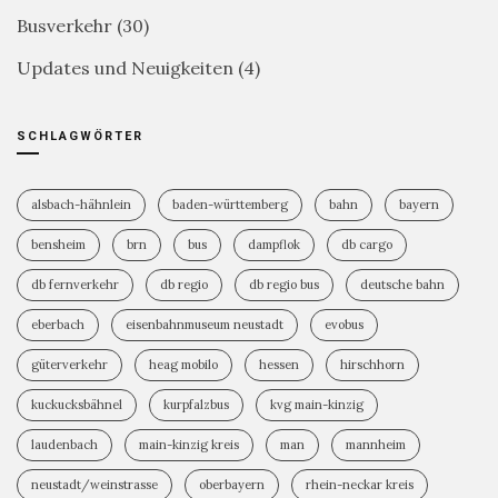
Busverkehr
(30)
Updates und Neuigkeiten
(4)
SCHLAGWÖRTER
alsbach-hähnlein
baden-württemberg
bahn
bayern
bensheim
brn
bus
dampflok
db cargo
db fernverkehr
db regio
db regio bus
deutsche bahn
eberbach
eisenbahnmuseum neustadt
evobus
güterverkehr
heag mobilo
hessen
hirschhorn
kuckucksbähnel
kurpfalzbus
kvg main-kinzig
laudenbach
main-kinzig kreis
man
mannheim
neustadt/weinstrasse
oberbayern
rhein-neckar kreis