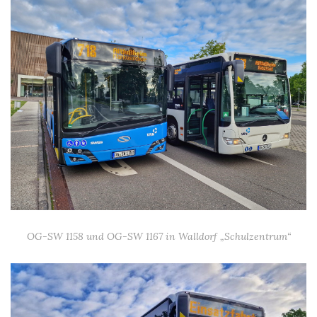
OG-SW 1158 und OG-SW 1167 in Walldorf „Schulzentrum“