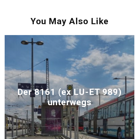
You May Also Like
Der 8161 (ex LU-ET 989)
unterwegs