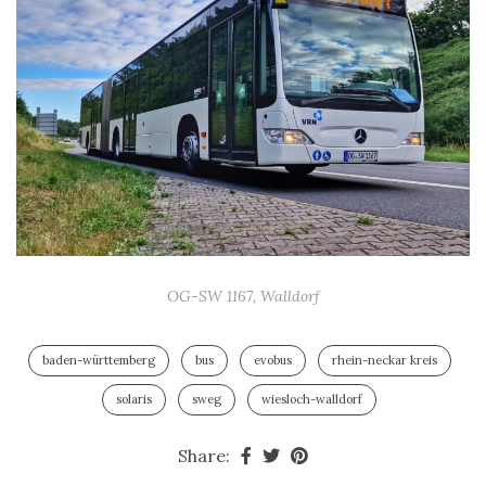
OG-SW 1167, Walldorf
baden-württemberg
bus
evobus
rhein-neckar kreis
solaris
sweg
wiesloch-walldorf
Share: