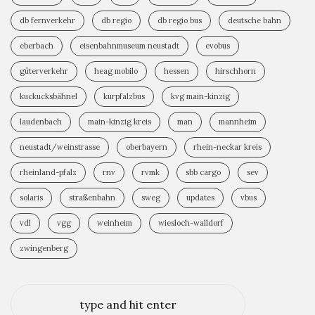
db fernverkehr
db regio
db regio bus
deutsche bahn
eberbach
eisenbahnmuseum neustadt
evobus
güterverkehr
heag mobilo
hessen
hirschhorn
kuckucksbähnel
kurpfalzbus
kvg main-kinzig
laudenbach
main-kinzig kreis
man
mannheim
neustadt/weinstrasse
oberbayern
rhein-neckar kreis
rheinland-pfalz
rnv
rvmk
sbb cargo
sev
solaris
straßenbahn
sweg
updates
vbus
vdl
vgg
weinheim
wiesloch-walldorf
zwingenberg