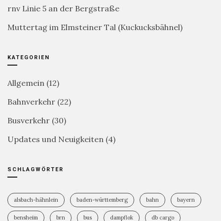
rnv Linie 5 an der Bergstraße
Muttertag im Elmsteiner Tal (Kuckucksbähnel)
KATEGORIEN
Allgemein
(12)
Bahnverkehr
(22)
Busverkehr
(30)
Updates und Neuigkeiten
(4)
SCHLAGWÖRTER
alsbach-hähnlein
baden-württemberg
bahn
bayern
bensheim
brn
bus
dampflok
db cargo