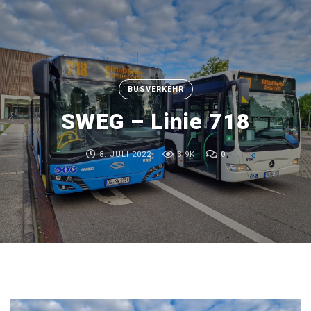
BUSVERKEHR
SWEG – Linie 718
8. JULI 2022
3.9K
0