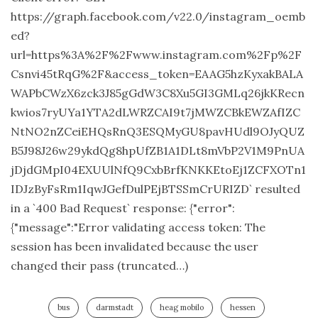
https://graph.facebook.com/v22.0/instagram_oemb
ed?
url=https%3A%2F%2Fwww.instagram.com%2Fp%2F
Csnvi45tRqG%2F&access_token=EAAG5hzKyxakBALA
WAPbCWzX6zck3J85gGdW3C8Xu5GI3GMLq26jkKRecn
kwios7ryUYa1YTA2dLWRZCAI9t7jMWZCBkEWZAfIZC
NtNO2nZCeiEHQsRnQ3ESQMyGU8pavHUdl9OJyQUZ
B5J98J26w29ykdQg8hpUfZB1A1DLt8mVbP2V1M9PnUA
jDjdGMpI04EXUUlNfQ9CxbBrfKNKKEtoEj1ZCFXOTn1
IDJzByFsRm1IqwJGefDulPEjBTSSmCrURIZD` resulted
in a `400 Bad Request` response: {"error":
{"message":"Error validating access token: The
session has been invalidated because the user
changed their pass (truncated…)
bus
darmstadt
heag mobilo
hessen