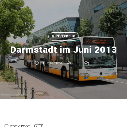
BUSVERKEHR
Darmstadt im Juni 2013
24. MAI 2023
3.9K
0
Client error: `GET