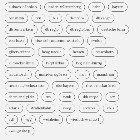
alsbach-hähnlein
baden-württemberg
bahn
bayern
bensheim
brn
bus
dampflok
db cargo
db fernverkehr
db regio
db regio bus
deutsche bahn
eberbach
eisenbahnmuseum neustadt
evobus
güterverkehr
heag mobilo
hessen
hirschhorn
kuckucksbähnel
kurpfalzbus
kvg main-kinzig
laudenbach
main-kinzig kreis
man
mannheim
neustadt/weinstrasse
oberbayern
rhein-neckar kreis
rheinland-pfalz
rnv
rvmk
sbb cargo
sev
solaris
straßenbahn
sweg
updates
vbus
vdl
vgg
weinheim
wiesloch-walldorf
zwingenberg