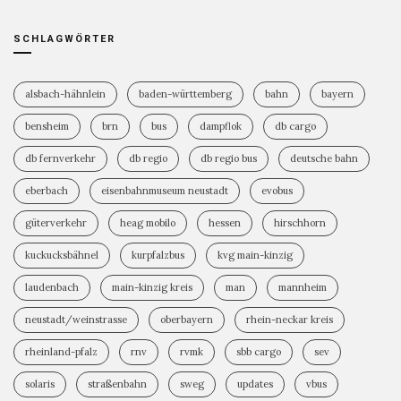
SCHLAGWÖRTER
alsbach-hähnlein
baden-württemberg
bahn
bayern
bensheim
brn
bus
dampflok
db cargo
db fernverkehr
db regio
db regio bus
deutsche bahn
eberbach
eisenbahnmuseum neustadt
evobus
güterverkehr
heag mobilo
hessen
hirschhorn
kuckucksbähnel
kurpfalzbus
kvg main-kinzig
laudenbach
main-kinzig kreis
man
mannheim
neustadt/weinstrasse
oberbayern
rhein-neckar kreis
rheinland-pfalz
rnv
rvmk
sbb cargo
sev
solaris
straßenbahn
sweg
updates
vbus