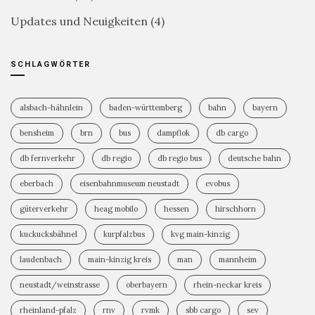
Updates und Neuigkeiten
(4)
SCHLAGWÖRTER
alsbach-hähnlein
baden-württemberg
bahn
bayern
bensheim
brn
bus
dampflok
db cargo
db fernverkehr
db regio
db regio bus
deutsche bahn
eberbach
eisenbahnmuseum neustadt
evobus
güterverkehr
heag mobilo
hessen
hirschhorn
kuckucksbähnel
kurpfalzbus
kvg main-kinzig
laudenbach
main-kinzig kreis
man
mannheim
neustadt/weinstrasse
oberbayern
rhein-neckar kreis
rheinland-pfalz
rnv
rvmk
sbb cargo
sev