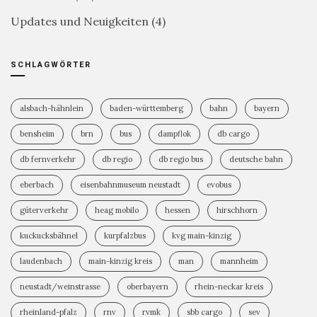
Updates und Neuigkeiten
(4)
SCHLAGWÖRTER
alsbach-hähnlein
baden-württemberg
bahn
bayern
bensheim
brn
bus
dampflok
db cargo
db fernverkehr
db regio
db regio bus
deutsche bahn
eberbach
eisenbahnmuseum neustadt
evobus
güterverkehr
heag mobilo
hessen
hirschhorn
kuckucksbähnel
kurpfalzbus
kvg main-kinzig
laudenbach
main-kinzig kreis
man
mannheim
neustadt/weinstrasse
oberbayern
rhein-neckar kreis
rheinland-pfalz
rnv
rvmk
sbb cargo
sev