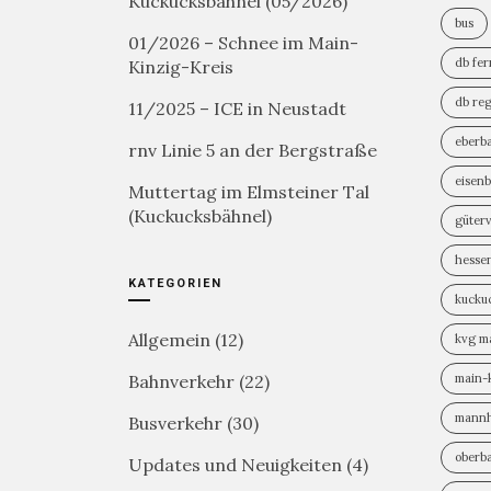
Kuckucksbähnel (05/2026)
bus
01/2026 – Schnee im Main-
db fe
Kinzig-Kreis
db reg
11/2025 – ICE in Neustadt
eberb
rnv Linie 5 an der Bergstraße
eisen
Muttertag im Elmsteiner Tal
(Kuckucksbähnel)
güter
hesse
KATEGORIEN
kucku
Allgemein
(12)
kvg m
Bahnverkehr
(22)
main-k
mann
Busverkehr
(30)
oberb
Updates und Neuigkeiten
(4)