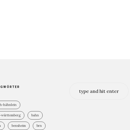
AGWÖRTER
ch-hähnlein
-württemberg
bahn
n
bensheim
brn