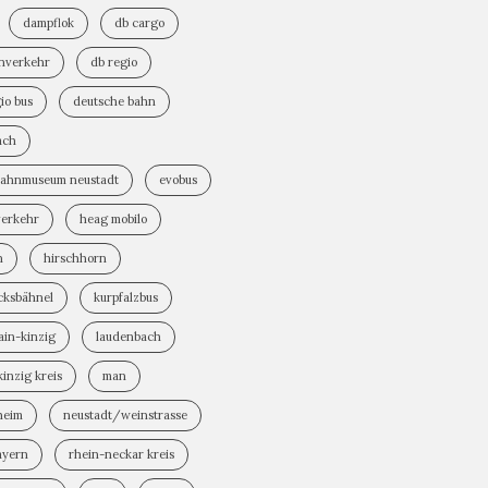
dampflok
db cargo
rnverkehr
db regio
io bus
deutsche bahn
ach
bahnmuseum neustadt
evobus
verkehr
heag mobilo
n
hirschhorn
cksbähnel
kurpfalzbus
ain-kinzig
laudenbach
inzig kreis
man
heim
neustadt/weinstrasse
ayern
rhein-neckar kreis