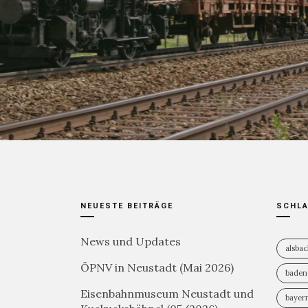
8. MAI 2021
2.7K
NEUESTE BEITRÄGE
SCHL
News und Updates
alsba
ÖPNV in Neustadt (Mai 2026)
baden
Eisenbahnmuseum Neustadt und
bayer