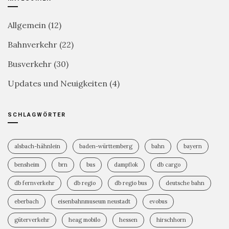
Allgemein
(12)
Bahnverkehr
(22)
Busverkehr
(30)
Updates und Neuigkeiten
(4)
SCHLAGWÖRTER
alsbach-hähnlein
baden-württemberg
bahn
bayern
bensheim
brn
bus
dampflok
db cargo
db fernverkehr
db regio
db regio bus
deutsche bahn
eberbach
eisenbahnmuseum neustadt
evobus
güterverkehr
heag mobilo
hessen
hirschhorn