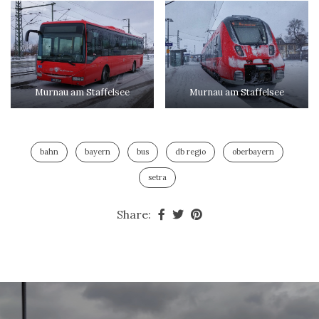
Murnau am Staffelsee
Murnau am Staffelsee
bahn
bayern
bus
db regio
oberbayern
setra
Share: