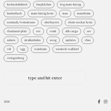
kuckucksbähnel
kurpfalzbus
kvg main-kinzig
laudenbach
main-kinzig kreis
man
mannheim
neustadt/weinstrasse
oberbayern
rhein-neckar kreis
rheinland-pfalz
rnv
rvmk
sbb cargo
sev
solaris
straßenbahn
sweg
updates
vbus
vdl
vgg
weinheim
wiesloch-walldorf
zwingenberg
2026