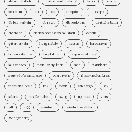
alsbach-hähnlein
baden-württemberg
bahn
bayern
bensheim
brn
bus
dampflok
db cargo
db fernverkehr
db regio
db regio bus
deutsche bahn
eberbach
eisenbahnmuseum neustadt
evobus
güterverkehr
heag mobilo
hessen
hirschhorn
kuckucksbähnel
kurpfalzbus
kvg main-kinzig
laudenbach
main-kinzig kreis
man
mannheim
neustadt/weinstrasse
oberbayern
rhein-neckar kreis
rheinland-pfalz
rnv
rvmk
sbb cargo
sev
solaris
straßenbahn
sweg
updates
vbus
vdl
vgg
weinheim
wiesloch-walldorf
zwingenberg